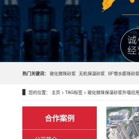
热门关键词：
玻化微珠砂浆
无机保温砂浆
SF憎水膨珠砂
您的位置：
主页
>
TAG标签
> 玻化微珠保温砂浆外墙应
合作案例