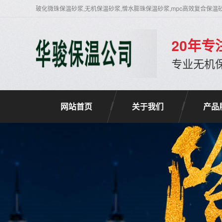
玻化微珠保温砂浆,无机保温砂浆,憎水膨珠保温砂浆,mpc高效复合保温
20年
专业无机
网站首页
关于我们
产品