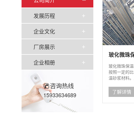
公司简介
发展历程
企业文化
厂房展示
玻化微珠
企业相册
玻化微珠保温
按照一定的比
温砂浆材料。
珠岩作轻质骨
咨询热线
好、电绝缘性
了解详情
15933634689
无毒、无异...