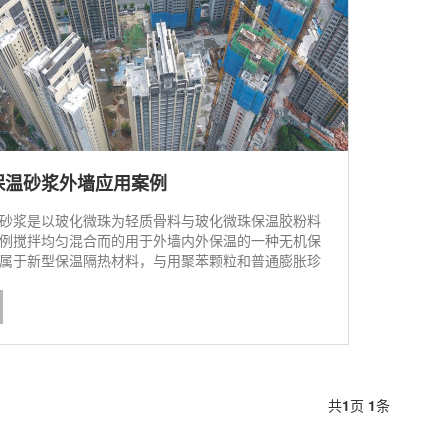
保温砂浆外墙应用案例
砂浆是以玻化微珠为轻质骨料与玻化微珠保温胶粉料
例搅拌均匀混合而的用于外墙内外保温的一种无机保
属于新型保温隔热材料，与用聚苯颗粒和普通膨胀珍
料的保温砂浆相比，具有强度高、质轻、保温、隔热
能好、耐磨、耐腐蚀、防辐射等显著特点。1、环保
共
1
页
1
条