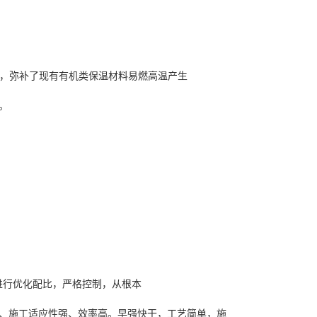
高温，弥补了现有有机类保温材料易燃高温产生
。
料进行优化配比，严格控制，从根本
、施工适应性强、效率高。早强快干，工艺简单，施