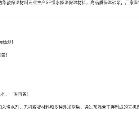
坊华骏保温材料专业生产SF憎水膨珠保温材料，高品质保温砂浆，厂家直
*际检测！
报告！
成本，一省再省！
加入憎水剂、无机胶凝材料和多种外加剂后，通过预混合干拌制成的无机