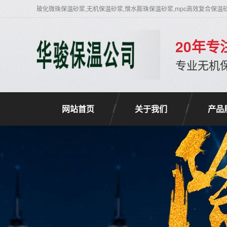
玻化微珠保温砂浆,无机保温砂浆,憎水膨珠保温砂浆,mpc高效复合保温
20年
专业无机
网站首页
关于我们
产品