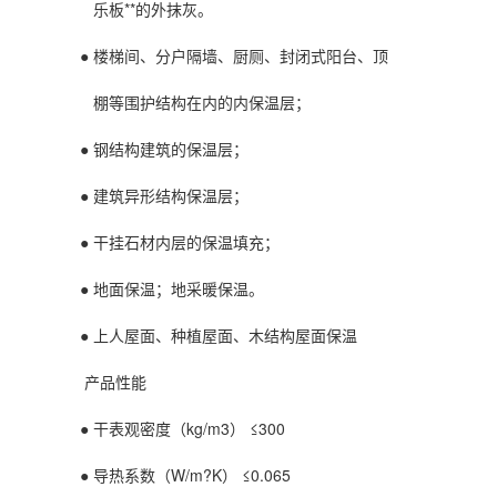
乐板**的外抹灰。
● 楼梯间、分户隔墙、厨厕、封闭式阳台、顶
棚等围护结构在内的内保温层；
● 钢结构建筑的保温层；
● 建筑异形结构保温层；
● 干挂石材内层的保温填充；
● 地面保温；地采暖保温。
● 上人屋面、种植屋面、木结构屋面保温
产品性能
● 干表观密度（kg/m3） ≤300
● 导热系数（W/m?K） ≤0.065