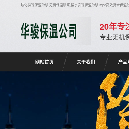
玻化微珠保温砂浆,无机保温砂浆,憎水膨珠保温砂浆,mpc高效复合保温
20年
专业无机
网站首页
关于我们
产品