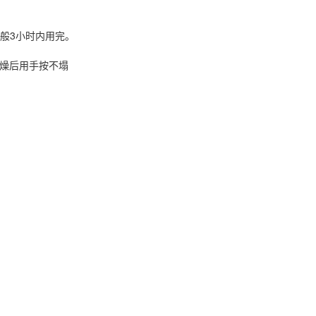
般3小时内用完。
干燥后用手按不塌