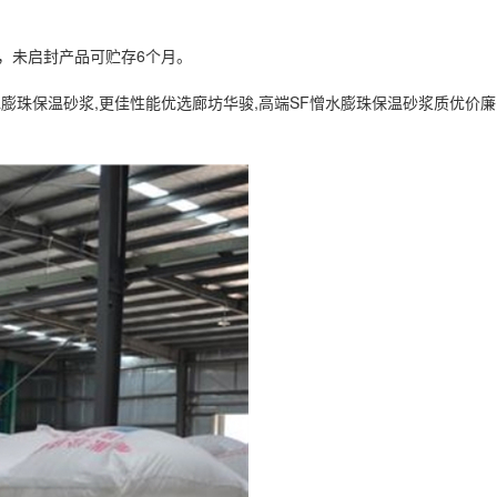
，未启封产品可贮存6个月。
F憎水膨珠保温砂浆,更佳性能优选廊坊华骏,高端SF憎水膨珠保温砂浆质优价廉