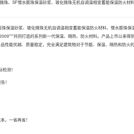
微珠、SF憎水膨珠保温砂浆、玻化微珠无机自调温相变蓄能保温防火材
膨珠保温砂浆、玻化微珠无机自调温相变蓄能保温防火材料、憎水膨珠保
-2009***共同打造的系列新一代保温、隔热、防火材料。产品上市以来
产品性能优越、质量稳定，完全满足建筑物对于节能、保温、隔热和防火
*际检测！
报告！
成本，一省再省！