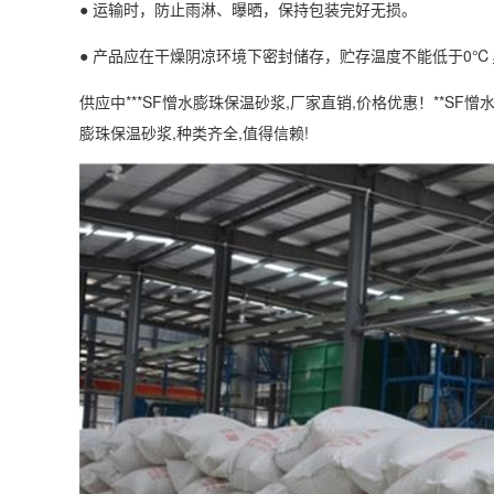
● 运输时，防止雨淋、曝晒，保持包装完好无损。
● 产品应在干燥阴凉环境下密封储存，贮存温度不能低于0℃
供应中***SF憎水膨珠保温砂浆,厂家直销,价格优惠！**S
膨珠保温砂浆,种类齐全,值得信赖!