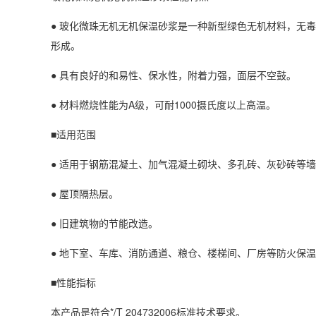
● 玻化微珠无机无机保温砂浆是一种新型绿色无机材料，无
形成。
● 具有良好的和易性、保水性，附着力强，面层不空鼓。
● 材料燃烧性能为A级，可耐1000摄氏度以上高温。
■适用范围
● 适用于钢筋混凝土、加气混凝土砌块、多孔砖、灰砂砖等
● 屋顶隔热层。
● 旧建筑物的节能改造。
● 地下室、车库、消防通道、粮仓、楼梯间、厂房等防火保
■性能指标
本产品是符合*/T 204732006标准技术要求。