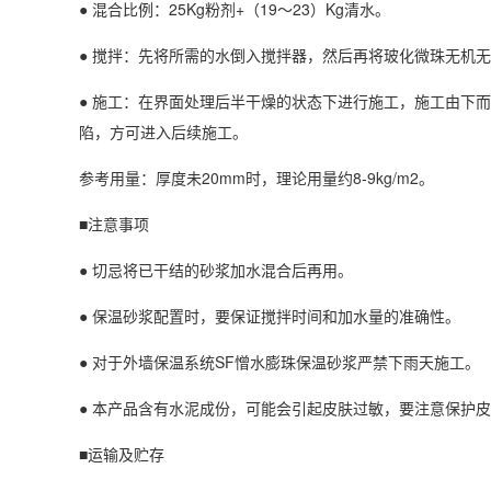
● 混合比例：25Kg粉剂+（19～23）Kg清水。
● 搅拌：先将所需的水倒入搅拌器，然后再将玻化微珠无机
● 施工：在界面处理后半干燥的状态下进行施工，施工由下
陷，方可进入后续施工。
参考用量：厚度未20mm时，理论用量约8-9kg/m2。
■注意事项
● 切忌将已干结的砂浆加水混合后再用。
● 保温砂浆配置时，要保证搅拌时间和加水量的准确性。
● 对于外墙保温系统SF憎水膨珠保温砂浆严禁下雨天施工。
● 本产品含有水泥成份，可能会引起皮肤过敏，要注意保护
■运输及贮存