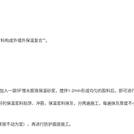
料构成外墙外保温复合**。
5
加入一袋SF憎水膨珠保温砂浆，搅拌1-2min形成均匀的胶料后，即可进
好的保温浆料贴饼、冲筋，保温浆料抹灰，分两遍施工，每遍抹灰厚度不小
手掌按不动为宜），再进行防护面层施工。