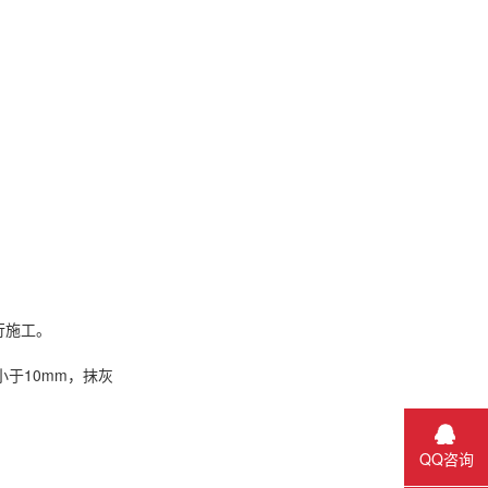
行施工。
于10mm，抹灰
QQ咨询