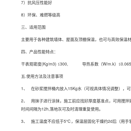
7）抗风压性能好
8）环保、难燃等级高
三、适用范围
主要用于各种建筑墙体、屋面及顶棚保温，也可与高效保温材
四、产品性能特点：
干表观密度(Kg/m3) ≤300, 导热系数（W/m.k）≤0.06
五.使用方法及注意事项
1、 在砂浆搅拌桶内放入15Kg水（可视具体情况调整），可
2、 用抹子进行涂抹，施工前应找好厚度基准点，可用搅拌
时间间隔为12h,落地灰可及时清理重复使用。
3、 施工温度不应低于5℃，保温层固化干燥约2d后（用