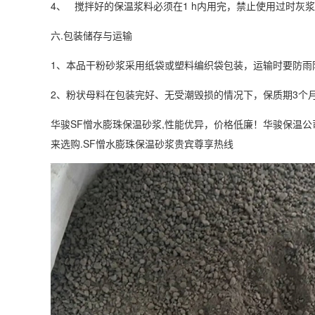
4、 搅拌好的保温浆料必须在1 h内用完，禁止使用过时灰
六.包装储存与运输
1、本品干粉砂浆采用纸袋或塑料编织袋包装，运输时要防雨
2、粉状母料在包装完好、无受潮毁损的情况下，保质期3个
华骏SF憎水膨珠保温砂浆,性能优异，价格低廉！华骏保温公
来选购.SF憎水膨珠保温砂浆贵宾尊享热线