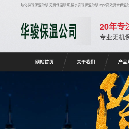
玻化微珠保温砂浆,无机保温砂浆,憎水膨珠保温砂浆,mpc高效复合保温
20年
专业无机
网站首页
关于我们
产品