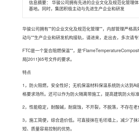
信息摘要：
华骏公司拥有先进的企业文化及规范化管理体
基地。同时，集团积极主动与先进生产企业和研发
华骏公司拥有**的企业文化及规范化管理**，内部管理严
动与**生产企业和研发机构接轨，请进来，走出去，多次请
FTC是一个复合阻燃保温**，是“FlameTemperatureCo
局[2011]65号文件的要求。
特点
1，防火阻燃，安全性好；无机保温材料保温系统防火达到A
格要求场所。还可以作为防火隔离带施工，提高建筑防火标
2，性能稳定，耐酸碱，耐腐蚀，不开裂，不脱落，不存在老
3，施工简便，综合造价低。可直接抹在毛坯墙上，减少了抹
短、质量容易控制的优势。