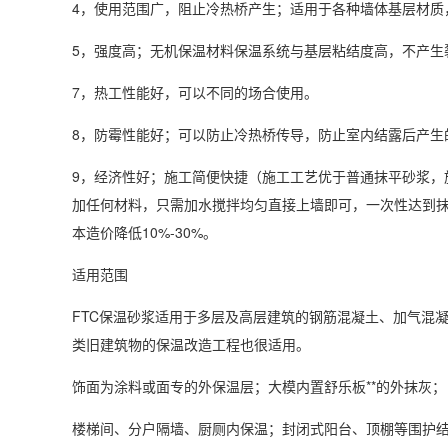
4，使用范围广，阻止冷热桥产生；适用于各种墙体基层材质
5，强度高；无机保温材料保温系统与基层粘结度高，不产生
7，热工性能好，可以不同的场合使用。
8，防霉性能好；可以防止冷热桥传导，防止室内结露后产生
9，经济性好；施工简便快捷（施工工艺优于普通抹平砂浆，
加任何材料，只需加水搅拌均匀直接上墙即可，一次性达到抹
本造价降低10%-30%。
适用范围
FTC保温砂浆适用于多层及高层建筑的钢筋混凝土、加气混
类旧建筑物的保温改造工程也很适用。
饰面为涂料或面专的外保温层；大模内置舒乐板**的外抹灰；
楼梯间、分户隔墙、厨厕内保温；封闭式阳台、顶棚等围护