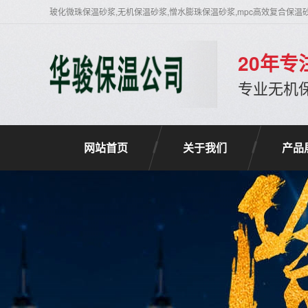
玻化微珠保温砂浆,无机保温砂浆,憎水膨珠保温砂浆,mpc高效复合保温
20年
专业无机
网站首页
关于我们
产品