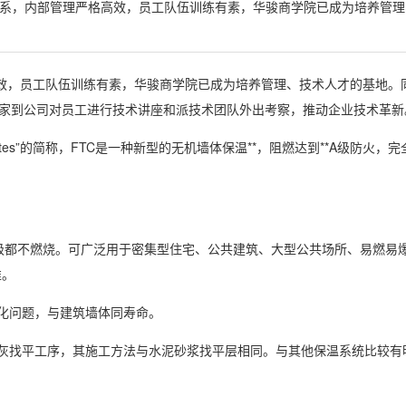
系，内部管理严格高效，员工队伍训练有素，华骏商学院已成为培养管理
格高效，员工队伍训练有素，华骏商学院已成为培养管理、技术人才的基地。
专家到公司对员工进行技术讲座和派技术团队外出考察，推动企业技术革新
mposites”的简称，FTC是一种新型的无机墙体保温**，阻燃达到**A级防火，完
级都不燃烧。可广泛用于密集型住宅、公共建筑、大型公共场所、易燃易
准。
化问题，与建筑墙体同寿命。
灰找平工序，其施工方法与水泥砂浆找平层相同。与其他保温系统比较有