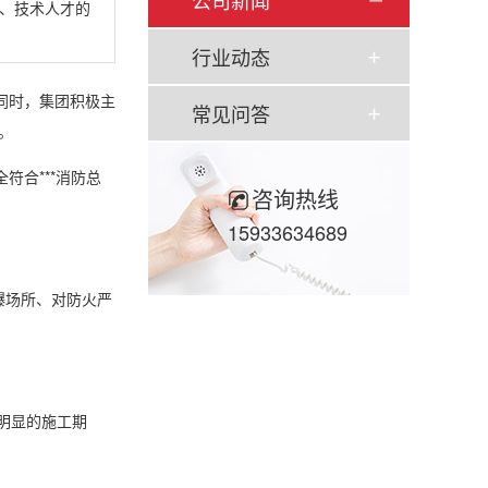
公司新闻
、技术人才的
行业动态
同时，集团积极主
常见问答
。
全符合***消防总
咨询热线
15933634689
爆场所、对防火严
明显的施工期