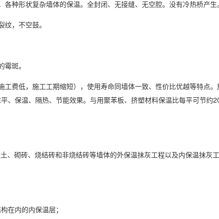
，各种形状复杂墙体的保温。全封闭、无接缝、无空腔。没有冷热桥产生
裂纹，不空鼓。
的霉斑。
施工费低，施工工期缩短），使用寿命同墙体一致、性价比优越等特点。
平、保温、隔热、节能效果。与用聚苯板、挤塑材料保温比每平可节约2
凝土、砌砖、烧结砖和非烧结砖等墙体的外保温抹灰工程以及内保温抹灰
结构在内的内保温层；